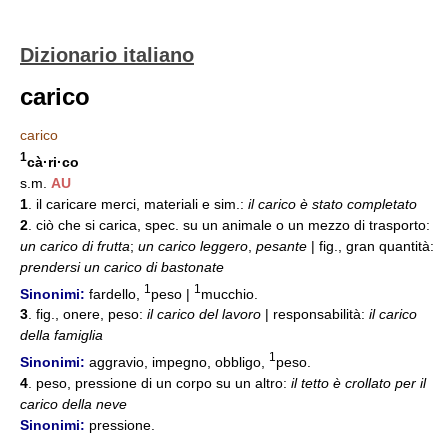
Dizionario italiano
carico
carico
1
cà·ri·co
s.m.
AU
1
. il caricare merci, materiali e sim.:
il carico è stato completato
2
. ciò che si carica, spec. su un animale o un mezzo di trasporto:
un carico di frutta
;
un carico leggero
,
pesante
| fig., gran quantità:
prendersi un carico di bastonate
1
1
Sinonimi:
fardello,
peso |
mucchio.
3
. fig., onere, peso:
il carico del lavoro
| responsabilità:
il carico
della famiglia
1
Sinonimi:
aggravio, impegno, obbligo,
peso.
4
. peso, pressione di un corpo su un altro:
il tetto è crollato per il
carico della neve
Sinonimi:
pressione.