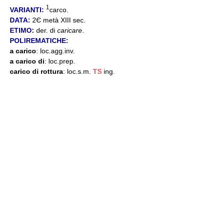
1
VARIANTI:
carco.
DATA:
2Є metà XIII sec.
ETIMO:
der. di
caricare
.
POLIREMATICHE:
a carico
: loc.agg.inv.
a carico di
: loc.prep.
carico di rottura
: loc.s.m.
TS
ing.