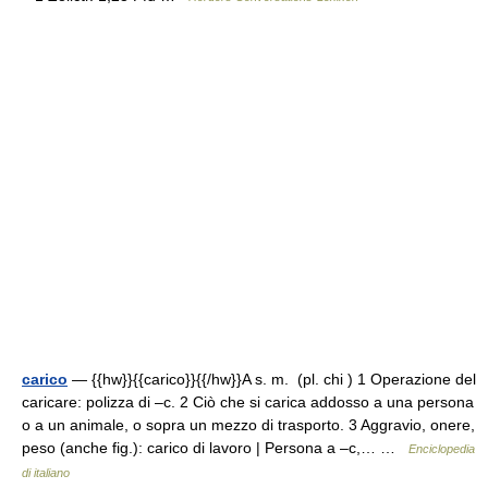
carico
— {{hw}}{{carico}}{{/hw}}A s. m. (pl. chi ) 1 Operazione del
caricare: polizza di –c. 2 Ciò che si carica addosso a una persona
o a un animale, o sopra un mezzo di trasporto. 3 Aggravio, onere,
peso (anche fig.): carico di lavoro | Persona a –c,… …
Enciclopedia
di italiano