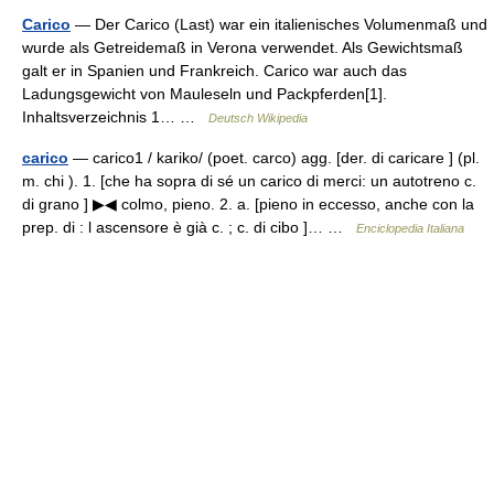
Carico
— Der Carico (Last) war ein italienisches Volumenmaß und
wurde als Getreidemaß in Verona verwendet. Als Gewichtsmaß
galt er in Spanien und Frankreich. Carico war auch das
Ladungsgewicht von Mauleseln und Packpferden[1].
Inhaltsverzeichnis 1… …
Deutsch Wikipedia
carico
— carico1 / kariko/ (poet. carco) agg. [der. di caricare ] (pl.
m. chi ). 1. [che ha sopra di sé un carico di merci: un autotreno c.
di grano ] ▶◀ colmo, pieno. 2. a. [pieno in eccesso, anche con la
prep. di : l ascensore è già c. ; c. di cibo ]… …
Enciclopedia Italiana