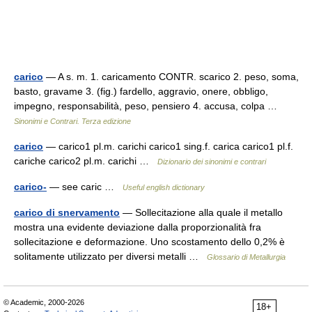
carico
— A s. m. 1. caricamento CONTR. scarico 2. peso, soma,
basto, gravame 3. (fig.) fardello, aggravio, onere, obbligo,
impegno, responsabilità, peso, pensiero 4. accusa, colpa …
Sinonimi e Contrari. Terza edizione
carico
— carico1 pl.m. carichi carico1 sing.f. carica carico1 pl.f.
cariche carico2 pl.m. carichi …
Dizionario dei sinonimi e contrari
carico-
— see caric …
Useful english dictionary
carico di snervamento
— Sollecitazione alla quale il metallo
mostra una evidente deviazione dalla proporzionalità fra
sollecitazione e deformazione. Uno scostamento dello 0,2% è
solitamente utilizzato per diversi metalli …
Glossario di Metallurgia
© Academic, 2000-2026
18+