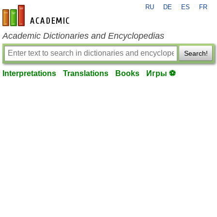
RU
DE
ES
FR
en-academic.com
Academic Dictionaries and Encyclopedias
Search!
Interpretations
Translations
Books
Игры ⚽