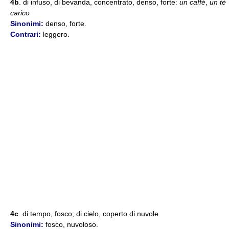
4b
. di infuso, di bevanda, concentrato, denso, forte:
un caffè
,
un tè
carico
Sinonimi:
denso, forte.
Contrari:
leggero.
4c
. di tempo, fosco; di cielo, coperto di nuvole
Sinonimi:
fosco, nuvoloso.