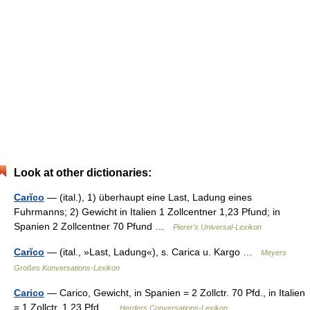
Look at other dictionaries:
Carĭco
— (ital.), 1) überhaupt eine Last, Ladung eines
Fuhrmanns; 2) Gewicht in Italien 1 Zollcentner 1,23 Pfund; in
Spanien 2 Zollcentner 70 Pfund …
Pierer's Universal-Lexikon
Carĭco
— (ital., »Last, Ladung«), s. Carica u. Kargo …
Meyers
Großes Konversations-Lexikon
Carico
— Carico, Gewicht, in Spanien = 2 Zollctr. 70 Pfd., in Italien
= 1 Zollctr. 1,23 Pfd …
Herders Conversations-Lexikon