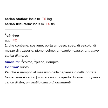
carico statico
: loc.s.m.
TS
ing.
carico tributario
: loc.s.m.
TS
fin.
————————
2
cà·ri·co
agg.
FO
1
. che contiene, sostiene, porta un peso; spec. di veicolo, di
mezzo di trasporto, pieno, colmo:
un camion carico
,
una nave
carica di merce
2
1
Sinonimi:
colmo,
pieno, riempito.
Contrari:
vuoto.
2a
. che è riempito al massimo della capienza o della portata:
l'ascensore è carico
| sovraccarico, coperto di cose:
un ripiano
carico di libri
;
un vestito carico di ornamenti