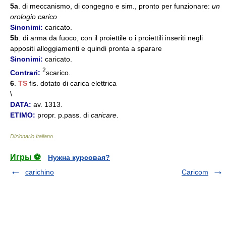
5a
. di meccanismo, di congegno e sim., pronto per funzionare:
un
orologio carico
Sinonimi:
caricato.
5b
. di arma da fuoco, con il proiettile o i proiettili inseriti negli
appositi alloggiamenti e quindi pronta a sparare
Sinonimi:
caricato.
2
Contrari:
scarico.
6
.
TS
fis. dotato di carica elettrica
\
DATA:
av. 1313.
ETIMO:
propr. p.pass. di
caricare
.
Dizionario Italiano
.
Игры ⚽
Нужна курсовая?
carichino
Caricom