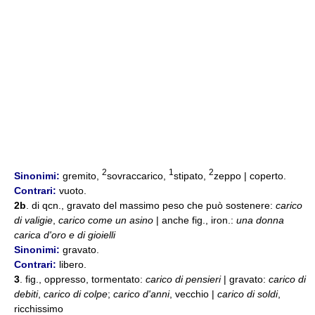
2
1
2
Sinonimi:
gremito,
sovraccarico,
stipato,
zeppo | coperto.
Contrari:
vuoto.
2b
. di qcn., gravato del massimo peso che può sostenere:
carico
di valigie
,
carico come un asino
| anche fig., iron.:
una donna
carica d'oro e di gioielli
Sinonimi:
gravato.
Contrari:
libero.
3
. fig., oppresso, tormentato:
carico di pensieri
| gravato:
carico di
debiti
,
carico di colpe
;
carico d'anni
, vecchio |
carico di soldi
,
ricchissimo